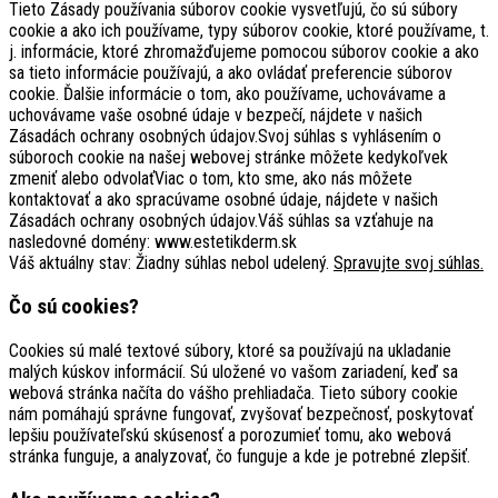
Tieto Zásady používania súborov cookie vysvetľujú, čo sú súbory
cookie a ako ich používame, typy súborov cookie, ktoré používame, t.
j. informácie, ktoré zhromažďujeme pomocou súborov cookie a ako
sa tieto informácie používajú, a ako ovládať preferencie súborov
cookie. Ďalšie informácie o tom, ako používame, uchovávame a
uchovávame vaše osobné údaje v bezpečí, nájdete v našich
Zásadách ochrany osobných údajov.Svoj súhlas s vyhlásením o
súboroch cookie na našej webovej stránke môžete kedykoľvek
zmeniť alebo odvolaťViac o tom, kto sme, ako nás môžete
kontaktovať a ako spracúvame osobné údaje, nájdete v našich
Zásadách ochrany osobných údajov.Váš súhlas sa vzťahuje na
nasledovné domény: www.estetikderm.sk
Váš aktuálny stav: Žiadny súhlas nebol udelený.
Spravujte svoj súhlas.
Čo sú cookies?
Cookies sú malé textové súbory, ktoré sa používajú na ukladanie
malých kúskov informácií. Sú uložené vo vašom zariadení, keď sa
webová stránka načíta do vášho prehliadača. Tieto súbory cookie
nám pomáhajú správne fungovať, zvyšovať bezpečnosť, poskytovať
lepšiu používateľskú skúsenosť a porozumieť tomu, ako webová
stránka funguje, a analyzovať, čo funguje a kde je potrebné zlepšiť.