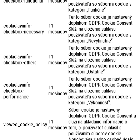
checkbox-functional
mesiacov
používateľa so súbormi cookie v
kategórii „Funkčné“.
Tento súbor cookie je nastavený
doplnkom GDPR Cookie Consent.
cookielawinfo-
11
Slúži na uloženie súhlasu
checkbox-necessary
mesiacov
používateľa so súbormi cookie v
kategórii „Nevyhnutné“.
Tento súbor cookie je nastavený
doplnkom GDPR Cookie Consent.
cookielawinfo-
11
Slúži na uloženie súhlasu
checkbox-others
mesiacov
používateľa so súbormi cookie v
kategórii „Ostatné“.
Tento súbor cookie je nastavený
cookielawinfo-
doplnkom GDPR Cookie Consent.
11
checkbox-
Slúži na uloženie súhlasu
mesiacov
performance
používateľa so súbormi cookie v
kategórii „Výkonnosť“.
Súbor cookie je nastavený
doplnkom GDPR Cookie Consent a
11
slúži na ukladanie informácie o
viewed_cookie_policy
mesiacov
tom, či používateľ súhlasil s
používaním súborov cookie.
Neuchováva žiadne osobné údaje.