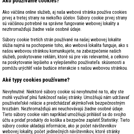
Ako používame cookies?
Ako väčšina online služieb, aj naša webová stránka používa cookies
prvej a tretej strany na niekoľko účelov. Súbory cookie prvej strany
sú väčšinou potrebné na správne fungovanie webovej lokality a
nezhromažďujú žiadne vaše osobné údaje.
Súbory cookie tretích strán používané na našej webovej lokalite
slúžia najmä na pochopenie toho, ako webová lokalita funguje, ako s
našou webovou stránkou komunikujete, na zabezpečenie našich
služieb, poskytovanie reklám, ktoré sú pre vás relevantné, a celkovo
na poskytovanie lepšieho a vylepšeného používateľa. skúsenosti a
pomôžu urýchliť vaše budúce interakcie s našou webovou stránkou.
Aké typy cookies používame?
Nevyhnutné: Niektoré súbory cookie sú nevyhnutné na to, aby ste
mohli využívať plnú funkčnosť našej stránky. Umožňujú nám udržiavať
používateľské relácie a predchádzať akýmkoľvek bezpečnostným
hrozbám. Nezhromažďujú ani neuchovávajú žiadne osobné údaje.
Tieto súbory cookie vám napríklad umožňujú prihlásiť sa do svojho
účtu a pridať produkty do košíka a bezpečne zaplatiť.Štatistiky: Tieto
súbory cookie ukladajú informácie, ako je počet návštevníkov
webovej lokality, počet jedinečných návštevníkov, ktoré stránky