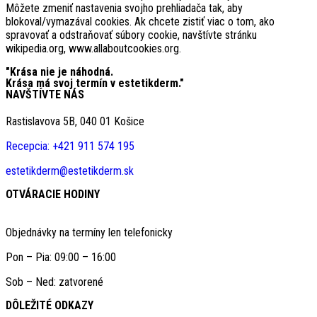
Môžete zmeniť nastavenia svojho prehliadača tak, aby
blokoval/vymazával cookies. Ak chcete zistiť viac o tom, ako
spravovať a odstraňovať súbory cookie, navštívte stránku
wikipedia.org, www.allaboutcookies.org.
"Krása nie je náhodná.
Krása má svoj termín v estetikderm."
NAVŠTÍVTE NÁS
Rastislavova 5B, 040 01 Košice
Recepcia: +421 911 574 195
estetikderm@estetikderm.sk
OTVÁRACIE HODINY
Objednávky na termíny len telefonicky
Pon – Pia: 09:00 – 16:00
Sob – Ned: zatvorené
DÔLEŽITÉ ODKAZY​