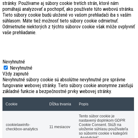
stránky. Používame aj súbory cookie tretích strán, ktoré nám
pomáhajú analyzovať a pochopiť, ako používate túto webovú stránku.
Tieto súbory cookie budú uložené vo vašom prehliadači iba s vaším
súhlasom. Máte tiež možnosť tieto súbory cookie odmietnuť.
Odmietnutie niektorých z týchto súborov cookie však môže ovplyvniť
vaše prehliadanie.
Nevyhnutné
Nevyhnutné
Vždy zapnuté
Nevyhnutné súbory cookie sú absolútne nevyhnutné pre správne
fungovanie webovej stránky. Tieto súbory cookie anonymne zaisťujú
základné funkcie a bezpečnostné prvky webovej stránky.
Cookie
Dĺžka trvania
Popis
Tento súbor cookie je
nastavený doplnkom GDPR
cookielawinfo-
Cookie Consent. Slúži na
11 mesiacov
checkbox-analytics
uloženie súhlasu používateľa
so súbormi cookie v kategórii
„Analytické“.