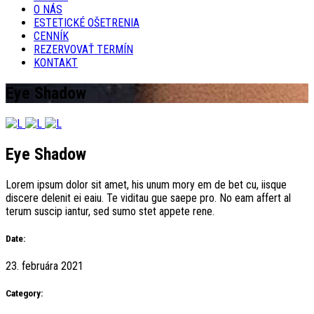
O NÁS
ESTETICKÉ OŠETRENIA
CENNÍK
REZERVOVAŤ TERMÍN
KONTAKT
Eye Shadow
Eye Shadow
Lorem ipsum dolor sit amet, his unum mory em de bet cu, iisque
discere delenit ei eaiu. Te viditau gue saepe pro. No eam affert al
terum suscip iantur, sed sumo stet appete rene.
Date:
23. februára 2021
Category: