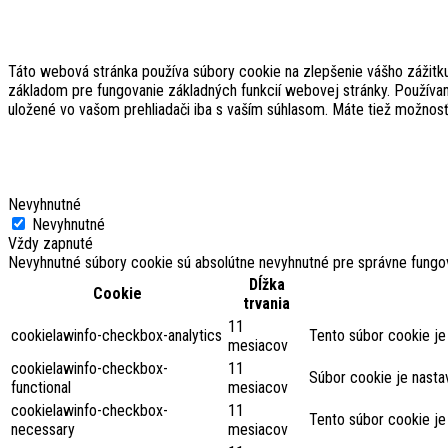
Táto webová stránka používa súbory cookie na zlepšenie vášho zážitku 
základom pre fungovanie základných funkcií webovej stránky. Používam
uložené vo vašom prehliadači iba s vaším súhlasom. Máte tiež možnosť
Nevyhnutné
Nevyhnutné
Vždy zapnuté
Nevyhnutné súbory cookie sú absolútne nevyhnutné pre správne fungov
Dĺžka
Cookie
trvania
11
cookielawinfo-checkbox-analytics
Tento súbor cookie je
mesiacov
cookielawinfo-checkbox-
11
Súbor cookie je nasta
functional
mesiacov
cookielawinfo-checkbox-
11
Tento súbor cookie je
necessary
mesiacov