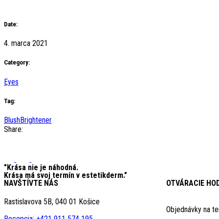
Date:
4. marca 2021
Category:
Eyes
Tag:
Blush
Brightener
Share:
"Krása nie je náhodná.
Krása má svoj termín v estetikderm."
NAVŠTÍVTE NÁS
OTVÁRACIE HO
Rastislavova 5B, 040 01 Košice
Objednávky na te
Recepcia: +421 911 574 195