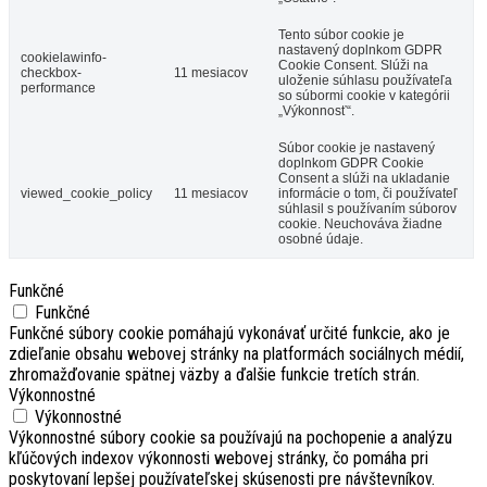
Tento súbor cookie je
nastavený doplnkom GDPR
cookielawinfo-
Cookie Consent. Slúži na
checkbox-
11 mesiacov
uloženie súhlasu používateľa
performance
so súbormi cookie v kategórii
„Výkonnosť“.
Súbor cookie je nastavený
doplnkom GDPR Cookie
Consent a slúži na ukladanie
viewed_cookie_policy
11 mesiacov
informácie o tom, či používateľ
súhlasil s používaním súborov
cookie. Neuchováva žiadne
osobné údaje.
Funkčné
Funkčné
Funkčné súbory cookie pomáhajú vykonávať určité funkcie, ako je
zdieľanie obsahu webovej stránky na platformách sociálnych médií,
zhromažďovanie spätnej väzby a ďalšie funkcie tretích strán.
Výkonnostné
Výkonnostné
Výkonnostné súbory cookie sa používajú na pochopenie a analýzu
kľúčových indexov výkonnosti webovej stránky, čo pomáha pri
poskytovaní lepšej používateľskej skúsenosti pre návštevníkov.