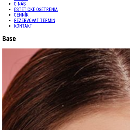
O NÁS
ESTETICKÉ OŠETRENIA
CENNÍK
REZERVOVAŤ TERMÍN
KONTAKT
Base