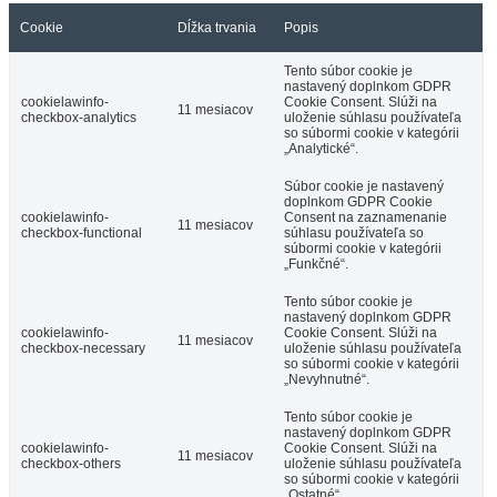
Cookie
Dĺžka trvania
Popis
Tento súbor cookie je
nastavený doplnkom GDPR
cookielawinfo-
Cookie Consent. Slúži na
11 mesiacov
checkbox-analytics
uloženie súhlasu používateľa
so súbormi cookie v kategórii
„Analytické“.
Súbor cookie je nastavený
doplnkom GDPR Cookie
cookielawinfo-
Consent na zaznamenanie
11 mesiacov
checkbox-functional
súhlasu používateľa so
súbormi cookie v kategórii
„Funkčné“.
Tento súbor cookie je
nastavený doplnkom GDPR
cookielawinfo-
Cookie Consent. Slúži na
11 mesiacov
checkbox-necessary
uloženie súhlasu používateľa
so súbormi cookie v kategórii
„Nevyhnutné“.
Tento súbor cookie je
nastavený doplnkom GDPR
cookielawinfo-
Cookie Consent. Slúži na
11 mesiacov
checkbox-others
uloženie súhlasu používateľa
so súbormi cookie v kategórii
„Ostatné“.